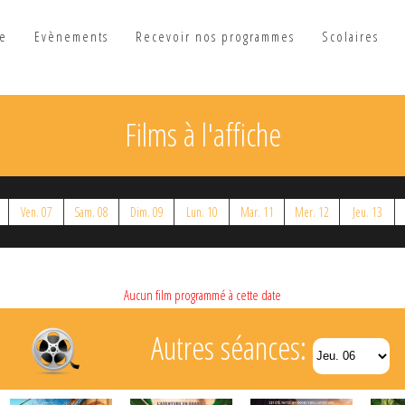
he
Evènements
Recevoir nos programmes
Scolaires
Films à l'affiche
Ven. 07
Sam. 08
Dim. 09
Lun. 10
Mar. 11
Mer. 12
Jeu. 13
Aucun film programmé à cette date
Autres séances: