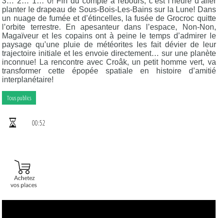
3… 2… 1… 0! Fin du compte à rebours, c’est l’heure d’aller
planter le drapeau de Sous-Bois-Les-Bains sur la Lune! Dans
un nuage de fumée et d’étincelles, la fusée de Grocroc quitte
l’orbite terrestre. En apesanteur dans l’espace, Non-Non,
Magaïveur et les copains ont à peine le temps d’admirer le
paysage qu’une pluie de météorites les fait dévier de leur
trajectoire initiale et les envoie directement… sur une planète
inconnue! La rencontre avec Croâk, un petit homme vert, va
transformer cette épopée spatiale en histoire d’amitié
interplanétaire!
Tous publics
00:52