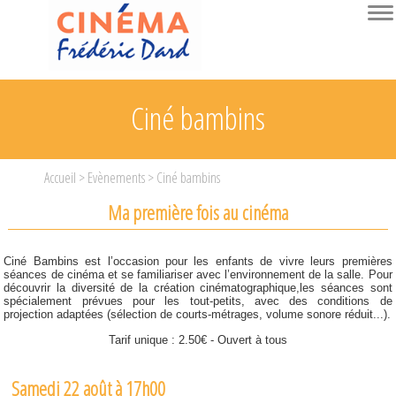
Ciné bambins
A l'affiche
Accueil
>
Evènements
> Ciné bambins
Evènements
Ma première fois au cinéma
Ciné bambins
Recevoir nos programmes
Ciné Bambins est l’occasion pour les enfants de vivre leurs premières
séances de cinéma et se familiariser avec l’environnement de la salle. Pour
découvrir la diversité de la création cinématographique,les séances sont
La Fête du Cinéma 2026
spécialement prévues pour les tout-petits, avec des conditions de
projection adaptées
(sélection de courts-métrages, volume sonore réduit...).
Scolaires
Tarif unique : 2.50€ - Ouvert à tous
Ciné Débat
Samedi 22 août à 17h00
Ecoles maternelles : Ciné Bambins
Infos pratiques