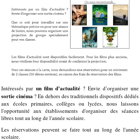
Nos aînés au ciné
Ecole et Cinéma 2026/2027
Collège au cinéma 2026/2027
Lycéens et Apprentis 2026/2027
Séances à la carte
un film d’actualité
Intéressés par
? Envie d’organiser une
sortie cinéma
? En dehors des traditionnels dispositifs dédiés
aux écoles primaires, collèges ou lycées, nous laissons
l'opportunité aux établissements d'organiser des séances
libres tout au long de l'année scolaire.
Les réservations peuvent se faire tout au long de l'année
scolaire.