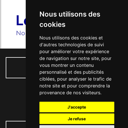
Nous utilisons des
cookies
Nous utilisons des cookies et
d'autres technologies de suivi
pour améliorer votre expérience
de navigation sur notre site, pour
vous montrer un contenu
01 34 74 04 53
personnalisé et des publicités
ciblées, pour analyser le trafic de
notre site et pour comprendre la
provenance de nos visiteurs.
77, rue Paul Doumer - 56, Bd Victor Hugo
J'accepte
78130 LES MUREAUX
Je refuse