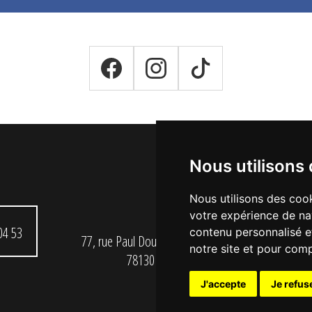
Nous utilisons
Nous utilisons des cook
votre expérience de na
04 53
contenu personnalisé et
77, rue Paul Doumer - 56, Bd Victor Hugo
notre site et pour com
78130 LES MUREAUX
J'accepte
Je refus