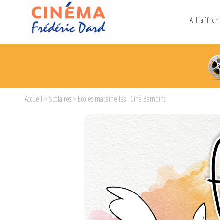
A l'affic
Accueil
>
Scolaires
> Ecoles maternelles : Ciné Bambins