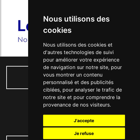
Nos aînés au ciné
Ecole et Cinéma 2026/2027
Nous utilisons des
cookies
Lycéens et Apprentis 2026/2027
Nous utilisons des cookies et
Séances à la carte
d'autres technologies de suivi
pour améliorer votre expérience
de navigation sur notre site, pour
vous montrer un contenu
01 34 74 04 53
personnalisé et des publicités
ciblées, pour analyser le trafic de
notre site et pour comprendre la
provenance de nos visiteurs.
77, rue Paul Doumer - 56, Bd Victor Hugo
J'accepte
78130 LES MUREAUX
Je refuse