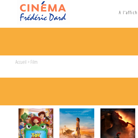
A l'affic
Accueil
> Film