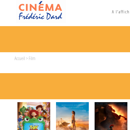
A l'affic
Accueil
> Film