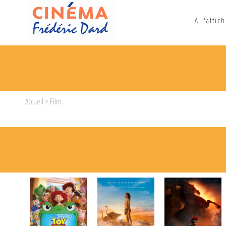
A l'affic
Accueil
> Film