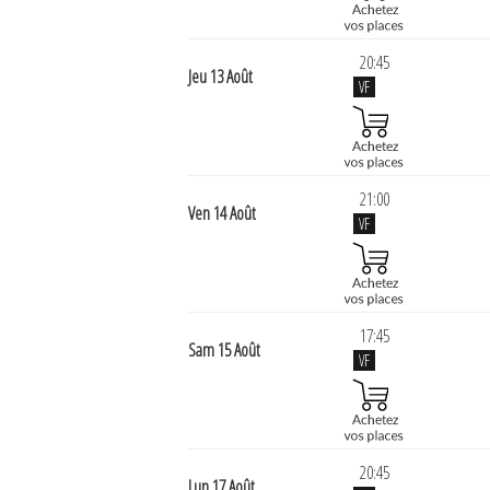
20:45
Jeu 13 Août
VF
21:00
Ven 14 Août
VF
17:45
Sam 15 Août
VF
20:45
Lun 17 Août