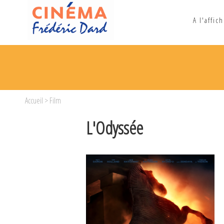
A l'affic
Accueil
> Film
L'Odyssée