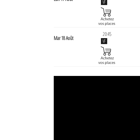
VF
20:45
Mar 18 Août
VF