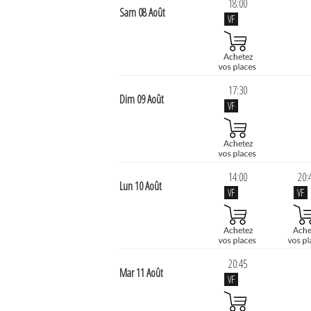
18:00
Sam 08 Août
VF
17:30
Dim 09 Août
VF
14:00
20:
Lun 10 Août
VF
VF
20:45
Mar 11 Août
VF