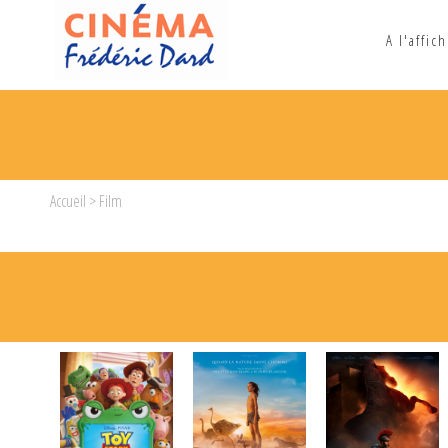
A l'affic
Accueil
> Film