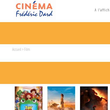
A l'affic
Accueil
> Film