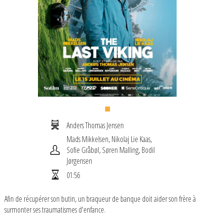
Nos aînés au ciné
Ecole et Cinéma 2026/2027
Collège au cinéma 2026/2027
Lycéens et Apprentis 2026/2027
Séances à la carte
Anders Thomas Jensen
Mads Mikkelsen, Nikolaj Lie Kaas,
Sofie Gråbøl, Søren Malling, Bodil
Jørgensen
01:56
Afin de récupérer son butin, un braqueur de banque doit aider son frère à
surmonter ses traumatismes d'enfance.