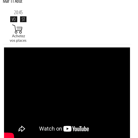
Mar 11 Août
20:45
VO
ST