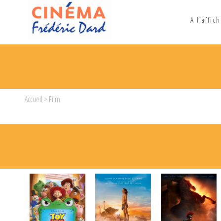
A l'affic
Accueil
> Film