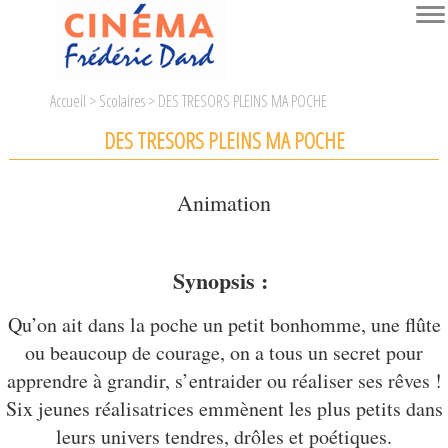
Accueil
>
Scolaires
> DES TRESORS PLEINS MA POCHE
A l'affiche
DES TRESORS PLEINS MA POCHE
Animation
Evènements
Synopsis :
Ciné bambins
Recevoir nos programmes
Qu’on ait dans la poche un petit bonhomme, une flûte
La Fête du Cinéma 2026
ou beaucoup de courage, on a tous un secret pour
Scolaires
apprendre à grandir, s’entraider ou réaliser ses rêves !
Ciné Débat
Six jeunes réalisatrices emmènent les plus petits dans
leurs univers tendres, drôles et poétiques.
Ecoles maternelles : Ciné Bambins
Infos pratiques