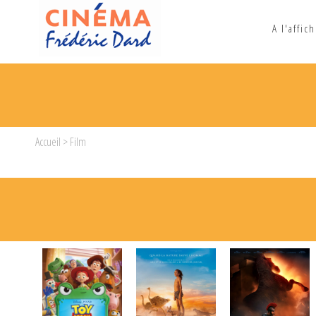
A l'affic
Accueil
> Film